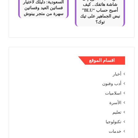
السعودية: دليلك لاختيار
شاشة هاتفك.. كيف
فساتين العيد وفساتين
أصبح حساب “BLU”
سهرة من متجر بينوش
نبض الجماهير على تيك
توك؟
اقسام الموقع
أخبار
أدب وفنون
اسلاميات
الأسرة
تعليم
تكنولوجيا
خدمات