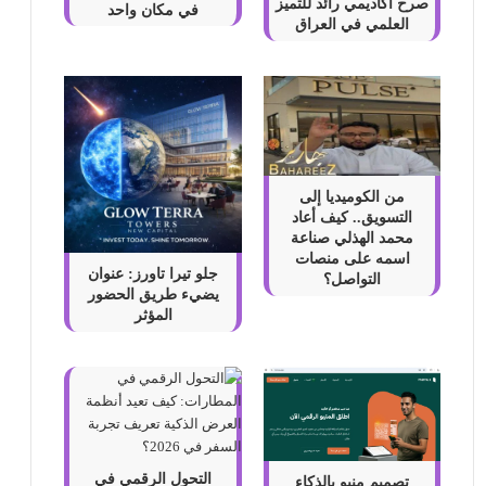
صرح أكاديمي رائد للتميز
في مكان واحد
العلمي في العراق
من الكوميديا إلى
التسويق.. كيف أعاد
محمد الهذلي صناعة
اسمه على منصات
جلو تيرا تاورز: عنوان
التواصل؟
يضيء طريق الحضور
المؤثر
التحول الرقمي في
تصميم منيو بالذكاء