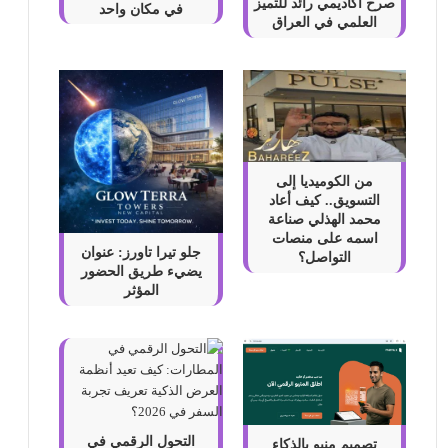
صرح أكاديمي رائد للتميز
في مكان واحد
العلمي في العراق
من الكوميديا إلى
التسويق.. كيف أعاد
محمد الهذلي صناعة
اسمه على منصات
جلو تيرا تاورز: عنوان
التواصل؟
يضيء طريق الحضور
المؤثر
التحول الرقمي في
تصميم منيو بالذكاء