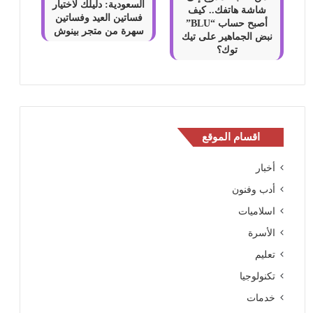
السعودية: دليلك لاختيار
شاشة هاتفك.. كيف
فساتين العيد وفساتين
أصبح حساب “BLU”
سهرة من متجر بينوش
نبض الجماهير على تيك
توك؟
اقسام الموقع
أخبار
أدب وفنون
اسلاميات
الأسرة
تعليم
تكنولوجيا
خدمات