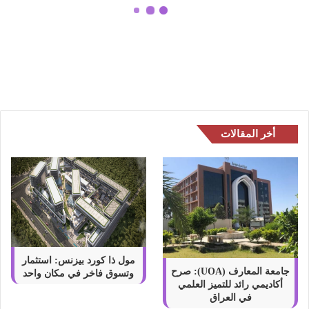
ا
ل
هل الساعات الذكية موثوقة لتتبع النوم
ذ
والتوتر؟
ك
ي
ة
م
و
ث
أخر المقالات
و
ق
ة
ل
ت
ت
ب
ع
ا
مول ذا كورد بيزنس: استثمار
ل
جامعة المعارف (UOA): صرح
وتسوق فاخر في مكان واحد
أكاديمي رائد للتميز العلمي
ن
في العراق
و