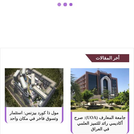
ي
ة
هل تضر بطارية هاتفك بشحنها بشكل
ه
خاطئ؟
ا
ت
ف
ك
ب
ش
أخر المقالات
ح
ن
ه
ا
ب
ش
ك
ل
خ
مول ذا كورد بيزنس: استثمار
ا
جامعة المعارف (UOA): صرح
وتسوق فاخر في مكان واحد
أكاديمي رائد للتميز العلمي
ط
في العراق
ئ