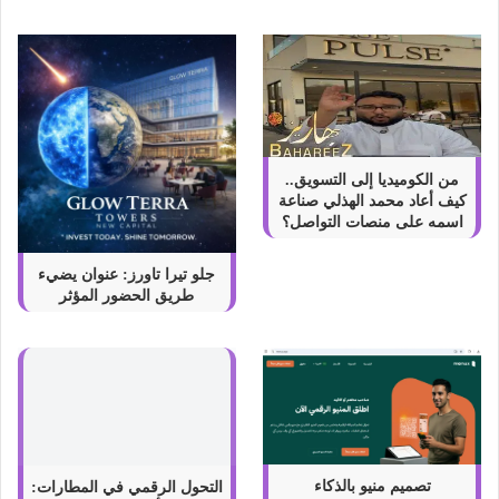
ل
م
ح
ل
ي
ا
ل
ص
من الكوميديا إلى التسويق..
ن
كيف أعاد محمد الهذلي صناعة
ع
اسمه على منصات التواصل؟
ل
ط
جلو تيرا تاورز: عنوان يضيء
ر
طريق الحضور المؤثر
د
ا
ل
ح
ش
ر
ت
ا
تصميم منيو بالذكاء
التحول الرقمي في المطارات: