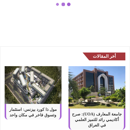
ب
افضل طارد طبيعي للبعوض – أفضل
ي
12 محلول محلي الصنع لطرد الحشرت
ع
الطائرة
ي
ل
ل
ب
ع
و
أخر المقالات
ض
–
أ
ف
ض
ل
1
2
م
مول ذا كورد بيزنس: استثمار
ح
جامعة المعارف (UOA): صرح
وتسوق فاخر في مكان واحد
أكاديمي رائد للتميز العلمي
ل
في العراق
و