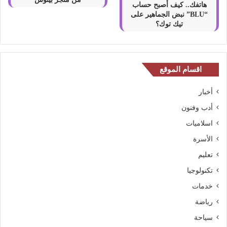
هاتفك.. كيف أصبح حساب
“BLU” نبض الجماهير على
تيك توك؟
اقسام الموقع
أخبار
أدب وفنون
اسلاميات
الأسرة
تعليم
تكنولوجيا
خدمات
رياضة
سياحة