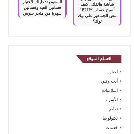
السعودية: دليلك لاختيار
شاشة هاتفك.. كيف
فساتين العيد وفساتين
أصبح حساب “BLU”
سهرة من متجر بينوش
نبض الجماهير على تيك
توك؟
اقسام الموقع
أخبار
أدب وفنون
اسلاميات
الأسرة
تعليم
تكنولوجيا
خدمات