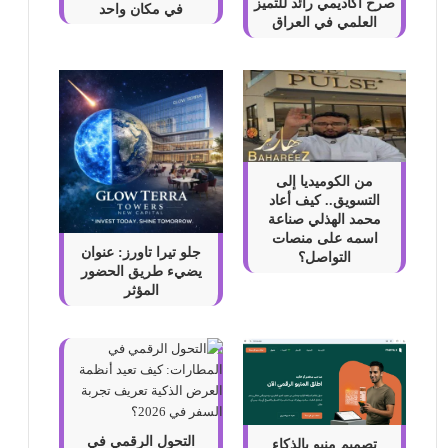
صرح أكاديمي رائد للتميز
في مكان واحد
العلمي في العراق
من الكوميديا إلى
التسويق.. كيف أعاد
محمد الهذلي صناعة
اسمه على منصات
جلو تيرا تاورز: عنوان
التواصل؟
يضيء طريق الحضور
المؤثر
التحول الرقمي في
تصميم منيو بالذكاء