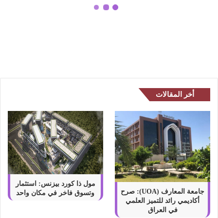
غ
خدمات التشغيل والصيانة الشاملة من
ي
شموع تبوك: استثمارك العقاري في
ل
أيدٍ أمينة
و
ا
ل
ص
ي
أخر المقالات
ا
ن
ة
ا
ل
ش
ا
م
مول ذا كورد بيزنس: استثمار
ل
جامعة المعارف (UOA): صرح
وتسوق فاخر في مكان واحد
أكاديمي رائد للتميز العلمي
ة
في العراق
م