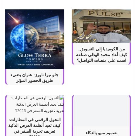
ن
ش
م
و
ع
ت
ب
و
من الكوميديا إلى التسويق..
ك
كيف أعاد محمد الهذلي صناعة
:
اسمه على منصات التواصل؟
ا
س
جلو تيرا تاورز: عنوان يضيء
ت
طريق الحضور المؤثر
ث
م
ا
ر
ك
ا
التحول الرقمي في المطارات:
ل
كيف تعيد أنظمة العرض الذكية
ع
تعريف تجربة السفر في
تصميم منيو بالذكاء