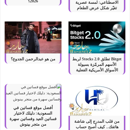
ق
2026؟
الاصطناعي: لمسة عصرية
ا
تغيّر شكل عرض الطعام
ر
ي
ف
ي
أ
ي
دٍ
أ
Bitget تطلق Stocks 2.0 لربط
من هو عبدالرحمن الجدوع؟
م
الأسهم المرمّزة بسيولة
ي
الأسواق الأمريكية الفعلية
ن
ة
أفضل موقع فساتين في
السعودية: دليلك لاختيار
فساتين العيد وفساتين سهرة
من قلب المدرج إلى شاشة
من متجر بينوش
هاتفك.. كيف أصبح حساب