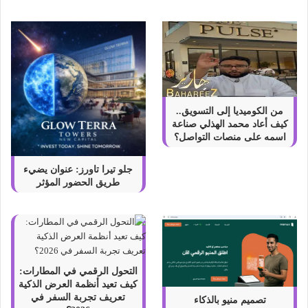
ق
ا
ل
ع
م
ل
ا
ت
من الكوميديا إلى التسويق..
ا
كيف أعاد محمد الهذلي صناعة
ل
اسمه على منصات التواصل؟
ر
ق
جلو تيرا تاورز: عنوان يضيء
م
طريق الحضور المؤثر
ي
ة
ا
ل
م
ش
التحول الرقمي في المطارات:
ف
كيف تعيد أنظمة العرض الذكية
ر
تعريف تجربة السفر في
تصميم منيو بالذكاء