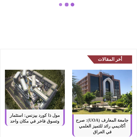
y
سوق العملات الرقمية المشفرة الآخذ
)
في الازدهار في الإمارات العربية
ع
المتحدة
ن
ت
و
س
ع
إ
أخر المقالات
س
ت
ر
ا
ت
ي
ج
ي
ف
مول ذا كورد بيزنس: استثمار
ي
جامعة المعارف (UOA): صرح
وتسوق فاخر في مكان واحد
أكاديمي رائد للتميز العلمي
س
في العراق
و