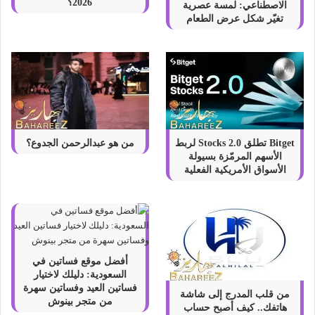
ة
2026؟
الاصطناعي: لمسة عصرية
ا
تغيّر شكل عرض الطعام
ل
آ
خ
ذ
ف
ي
ا
ل
Bitget تطلق Stocks 2.0 لربط
من هو عبدالرحمن الجدوع؟
ا
الأسهم المرمّزة بسيولة
ز
الأسواق الأمريكية الفعلية
د
ه
ا
ر
ف
ي
أفضل موقع فساتين في
ا
السعودية: دليلك لاختيار
ل
فساتين العيد وفساتين سهرة
من قلب المدرج إلى شاشة
إ
من متجر بينوش
هاتفك.. كيف أصبح حساب
م