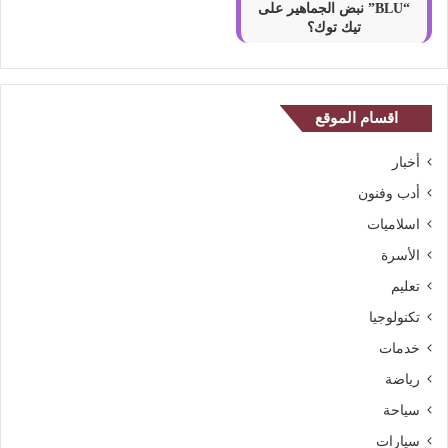
“BLU” نبض الجماهير على
ا
تيك توك؟
ر
ا
ت
ا
اقسام الموقع
ل
ع
ر
أخبار
ب
أدب وفنون
ي
اسلاميات
ة
ا
الأسرة
ل
تعليم
م
ت
تكنولوجيا
ح
خدمات
د
ة
رياضة
سياحة
سيارات