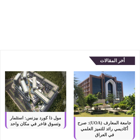
ع
ا
أفضل 8 أنواع الشموع المختلفة
ل
وخصائصها
ش
م
و
ع
ا
ل
أخر المقالات
م
خ
ت
ل
ف
ة
و
خ
ص
مول ذا كورد بيزنس: استثمار
ا
جامعة المعارف (UOA): صرح
وتسوق فاخر في مكان واحد
أكاديمي رائد للتميز العلمي
ئ
في العراق
ص