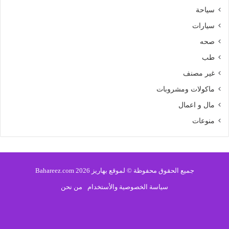
سياحة
سيارات
صحه
طب
غير مصنف
ماكولات ومشروبات
مال و اعمال
منوعات
جميع الحقوق محفوظة © لموقع بهاريز 2026 Bahareez.com
سياسة الخصوصية والأستخدام
من نحن
فيسبوك
تويتر
يوتيوب
انستقرام