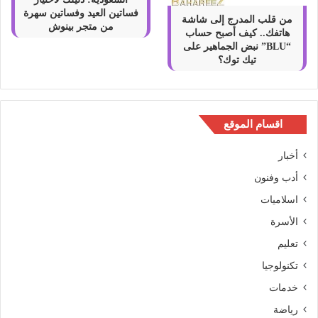
فساتين العيد وفساتين سهرة
من قلب المدرج إلى شاشة
من متجر بينوش
هاتفك.. كيف أصبح حساب
“BLU” نبض الجماهير على
تيك توك؟
اقسام الموقع
أخبار
أدب وفنون
اسلاميات
الأسرة
تعليم
تكنولوجيا
خدمات
رياضة