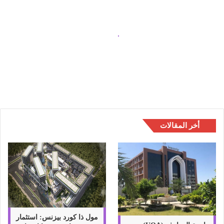
ا
ل
ي
ب
ا
طرق و أساليب التعامل مع شركات
ل
الشحن
ت
ع
ا
م
ل
م
أخر المقالات
ع
ش
ر
ك
ا
ت
ا
ل
ش
مول ذا كورد بيزنس: استثمار