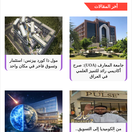
ع
أخر المقالات
و
د
ي
ة
:
د
ل
ي
ل
مول ذا كورد بيزنس: استثمار
ش
جامعة المعارف (UOA): صرح
وتسوق فاخر في مكان واحد
أكاديمي رائد للتميز العلمي
ا
في العراق
م
ل
من الكوميديا إلى التسويق..