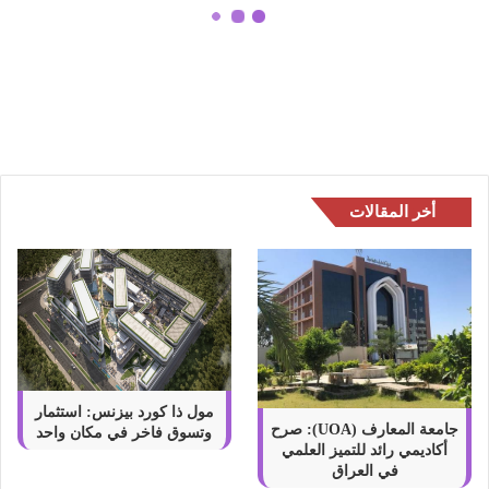
ر
ف
ما يجب أن تعرفة قبل شراء الخرسانة
ة
سابقة الصب
ق
ب
ل
ش
ر
ا
أخر المقالات
ء
ا
ل
خ
ر
س
ا
ن
ة
مول ذا كورد بيزنس: استثمار
س
جامعة المعارف (UOA): صرح
وتسوق فاخر في مكان واحد
أكاديمي رائد للتميز العلمي
ا
في العراق
ب