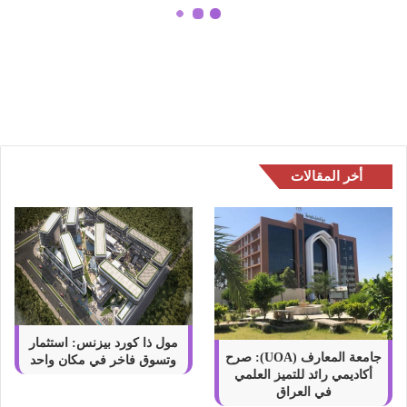
ا
و
شركات التداول الموثوقة والمرخصة
ل
في الكويت
ا
ل
م
و
ث
و
أخر المقالات
ق
ة
و
ا
ل
م
ر
خ
ص
مول ذا كورد بيزنس: استثمار
ة
جامعة المعارف (UOA): صرح
وتسوق فاخر في مكان واحد
أكاديمي رائد للتميز العلمي
ف
في العراق
ي