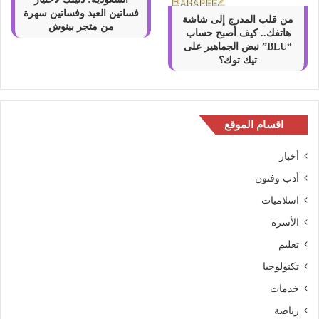
فساتين العيد وفساتين سهرة
من قلب المدرج إلى شاشة
من متجر بينوش
هاتفك.. كيف أصبح حساب
“BLU” نبض الجماهير على
تيك توك؟
اقسام الموقع
أخبار
أدب وفنون
اسلاميات
الأسرة
تعليم
تكنولوجيا
خدمات
رياضة