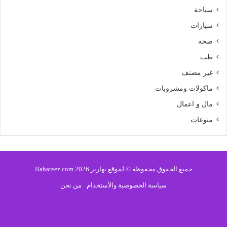
سياحة
سيارات
صحه
طب
غير مصنف
ماكولات ومشروبات
مال و اعمال
منوعات
جميع الحقوق محفوظة © لموقع بهاريز 2026 Bahareez.com
سياسة الخصوصية والأستخدام
من نحن
فيسبوك
تويتر
يوتيوب
انستقرام