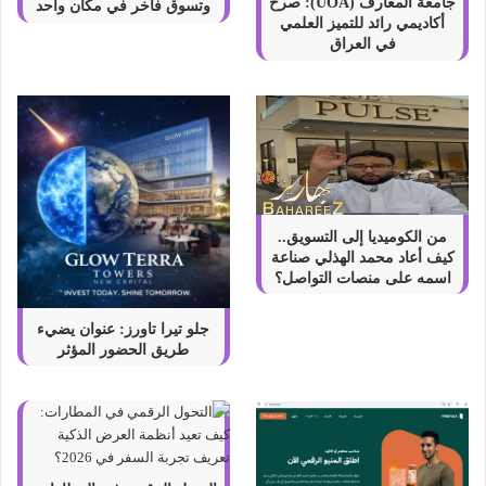
ح
جامعة المعارف (UOA): صرح
وتسوق فاخر في مكان واحد
أكاديمي رائد للتميز العلمي
ل
في العراق
و
ل
م
ح
ل
ي
ا
ل
ص
من الكوميديا إلى التسويق..
ن
كيف أعاد محمد الهذلي صناعة
ع
اسمه على منصات التواصل؟
ل
ط
جلو تيرا تاورز: عنوان يضيء
ر
طريق الحضور المؤثر
د
ا
ل
ح
ش
ر