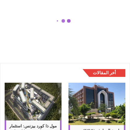
ر
د
ط
ب
افضل طارد طبيعي للبعوض – أفضل
ي
12 محلول محلي الصنع لطرد الحشرت
ع
الطائرة
ي
ل
ل
ب
ع
و
أخر المقالات
ض
–
أ
ف
ض
ل
1
2
م
مول ذا كورد بيزنس: استثمار