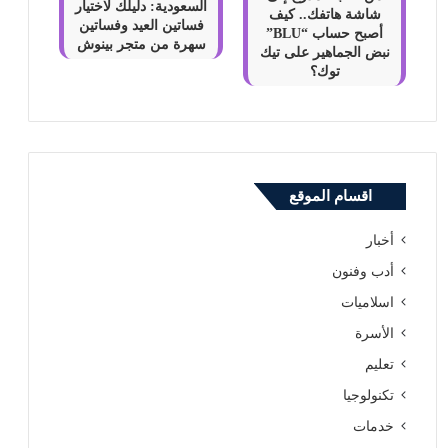
السعودية: دليلك لاختيار
شاشة هاتفك.. كيف
فساتين العيد وفساتين
أصبح حساب “BLU”
سهرة من متجر بينوش
نبض الجماهير على تيك
توك؟
اقسام الموقع
أخبار
أدب وفنون
اسلاميات
الأسرة
تعليم
تكنولوجيا
خدمات