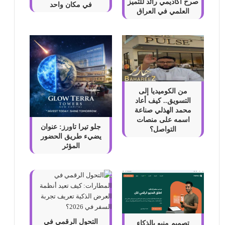
صرح أكاديمي رائد للتميز
في مكان واحد
العلمي في العراق
من الكوميديا إلى
التسويق.. كيف أعاد
محمد الهذلي صناعة
اسمه على منصات
جلو تيرا تاورز: عنوان
التواصل؟
يضيء طريق الحضور
المؤثر
التحول الرقمي في
تصميم منيو بالذكاء