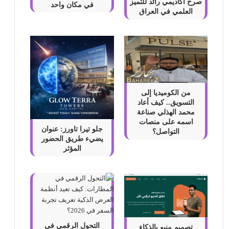
صرح أكاديمي رائد للتميز
في مكان واحد
العلمي في العراق
من الكوميديا إلى
التسويق.. كيف أعاد
محمد الهذلي صناعة
اسمه على منصات
جلو تيرا تاورز: عنوان
التواصل؟
يضيء طريق الحضور
المؤثر
التحول الرقمي في
تصميم منيو بالذكاء