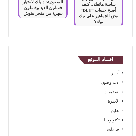
السعودية: دليلك لاختيار
شاشة هاتفك.. كيف
فساتين العيد وفساتين
أصبح حساب “BLU”
سهرة من متجر بينوش
نبض الجماهير على تيك
توك؟
اقسام الموقع
أخبار
أدب وفنون
اسلاميات
الأسرة
تعليم
تكنولوجيا
خدمات