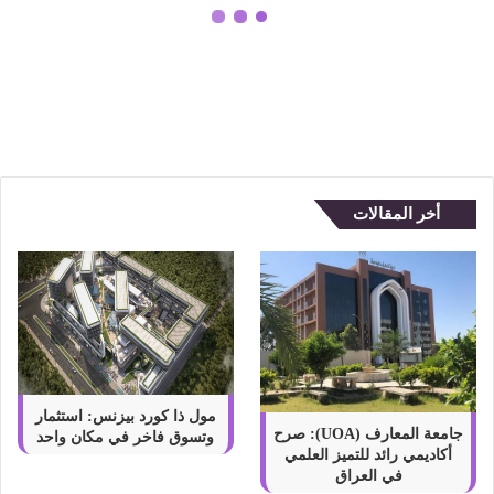
ب
ي
اشتراك أدوبي رسمي بسعر مميز مع
ر
ضمان كامل من بريميوم جيت
س
م
ي
ب
س
ع
أخر المقالات
ر
م
م
ي
ز
م
ع
ض
م
مول ذا كورد بيزنس: استثمار
ا
جامعة المعارف (UOA): صرح
وتسوق فاخر في مكان واحد
أكاديمي رائد للتميز العلمي
ن
في العراق
ك