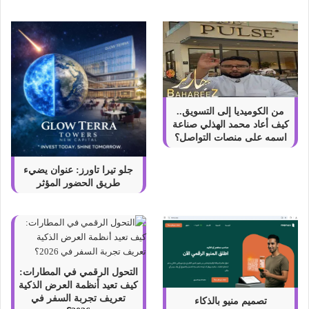
ا
م
ل
م
ن
ب
ر
ي
من الكوميديا إلى التسويق..
م
كيف أعاد محمد الهذلي صناعة
ي
اسمه على منصات التواصل؟
و
م
جلو تيرا تاورز: عنوان يضيء
ج
طريق الحضور المؤثر
ي
ت
التحول الرقمي في المطارات:
كيف تعيد أنظمة العرض الذكية
تعريف تجربة السفر في
تصميم منيو بالذكاء