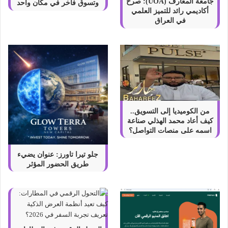
ل
جامعة المعارف (UOA): صرح
وتسوق فاخر في مكان واحد
أكاديمي رائد للتميز العلمي
ن
في العراق
ص
ا
ئ
ح
و
م
ز
ا
ي
من الكوميديا إلى التسويق..
ا
كيف أعاد محمد الهذلي صناعة
و
اسمه على منصات التواصل؟
ع
ي
جلو تيرا تاورز: عنوان يضيء
و
طريق الحضور المؤثر
ب
ا
ل
ت
س
و