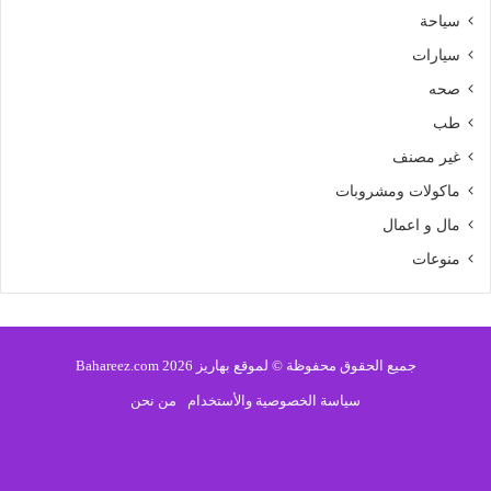
سياحة
سيارات
صحه
طب
غير مصنف
ماكولات ومشروبات
مال و اعمال
منوعات
جميع الحقوق محفوظة © لموقع بهاريز 2026 Bahareez.com
سياسة الخصوصية والأستخدام
من نحن
فيسبوك
تويتر
يوتيوب
انستقرام