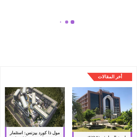
ل
ت
س
و
ق
كيفية التسوق عبر الانترنت وأهم
ع
النصائح ومزايا وعيوب التسوق اونلاين
ب
ر
ا
ل
ا
ن
أخر المقالات
ت
ر
ن
ت
و
أ
ه
م
ا
مول ذا كورد بيزنس: استثمار