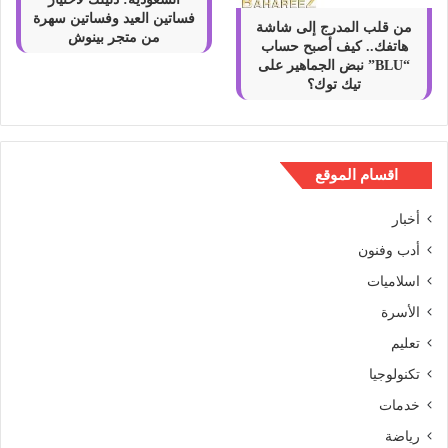
فساتين العيد وفساتين سهرة
من قلب المدرج إلى شاشة
من متجر بينوش
هاتفك.. كيف أصبح حساب
“BLU” نبض الجماهير على
تيك توك؟
اقسام الموقع
أخبار
أدب وفنون
اسلاميات
الأسرة
تعليم
تكنولوجيا
خدمات
رياضة