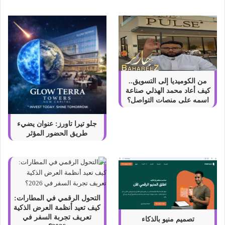
:
ا
ل
أ
س
ئ
ل
ة
من الكوميديا إلى التسويق..
ا
كيف أعاد محمد الهذلي صناعة
ل
اسمه على منصات التواصل؟
ش
ا
جلو تيرا تاورز: عنوان يضيء
ئ
طريق الحضور المؤثر
ع
ة
التحول الرقمي في المطارات:
كيف تعيد أنظمة العرض الذكية
تعريف تجربة السفر في
تصميم منيو بالذكاء