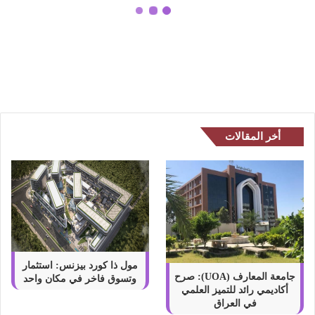
ت
خ
طرق إصلاحات خزانة المطبخ
ز
وملحقاتها :الأسئلة الشائعة
ا
ن
ة
ا
ل
م
أخر المقالات
ط
ب
خ
و
م
ل
ح
ق
ا
مول ذا كورد بيزنس: استثمار
ت
جامعة المعارف (UOA): صرح
وتسوق فاخر في مكان واحد
أكاديمي رائد للتميز العلمي
ه
في العراق
ا