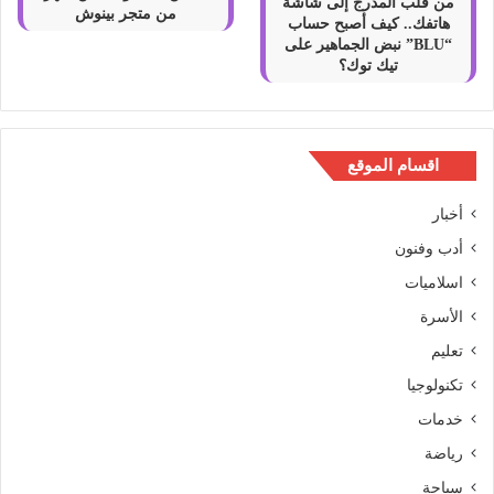
من قلب المدرج إلى شاشة
من متجر بينوش
هاتفك.. كيف أصبح حساب
“BLU” نبض الجماهير على
تيك توك؟
اقسام الموقع
أخبار
أدب وفنون
اسلاميات
الأسرة
تعليم
تكنولوجيا
خدمات
رياضة
سياحة