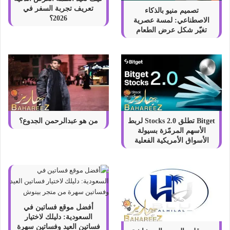
تعريف تجربة السفر في
تصميم منيو بالذكاء
2026؟
الاصطناعي: لمسة عصرية
تغيّر شكل عرض الطعام
Bitget تطلق Stocks 2.0 لربط
من هو عبدالرحمن الجدوع؟
الأسهم المرمّزة بسيولة
الأسواق الأمريكية الفعلية
أفضل موقع فساتين في
السعودية: دليلك لاختيار
فساتين العيد وفساتين سهرة