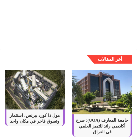
ع
ا
أحدث 6 أنواع البوتوكس المختلفة
ل
وخصائصها بالتفصيل
ب
و
ت
و
ك
س
أخر المقالات
ا
ل
م
خ
ت
ل
ف
ة
و
مول ذا كورد بيزنس: استثمار
خ
جامعة المعارف (UOA): صرح
وتسوق فاخر في مكان واحد
أكاديمي رائد للتميز العلمي
ص
في العراق
ا