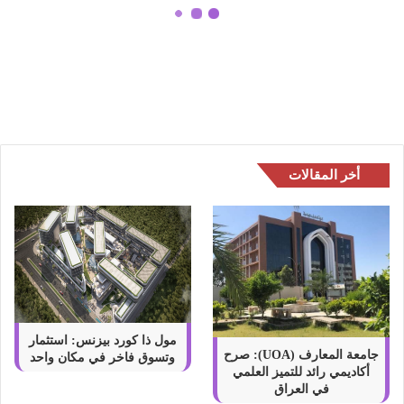
ص
“أمومة” منصة عربية موثوقة لدعم
ة
الأمهات تقدم دورات تدريبية مجانية
ع
لمدة شهر
ر
ب
ي
ة
م
و
أخر المقالات
ث
و
ق
ة
ل
د
ع
م
ا
مول ذا كورد بيزنس: استثمار
ل
جامعة المعارف (UOA): صرح
وتسوق فاخر في مكان واحد
أكاديمي رائد للتميز العلمي
أ
في العراق
م