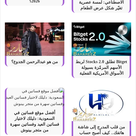
ا
2026؟
الاصطناعي: لمسة عصرية
ن
تغيّر شكل عرض الطعام
ي
ة
ل
م
د
ة
ش
ه
Bitget تطلق Stocks 2.0 لربط
من هو عبدالرحمن الجدوع؟
ر
الأسهم المرمّزة بسيولة
الأسواق الأمريكية الفعلية
أفضل موقع فساتين في
السعودية: دليلك لاختيار
فساتين العيد وفساتين سهرة
من قلب المدرج إلى شاشة
من متجر بينوش
هاتفك.. كيف أصبح حساب