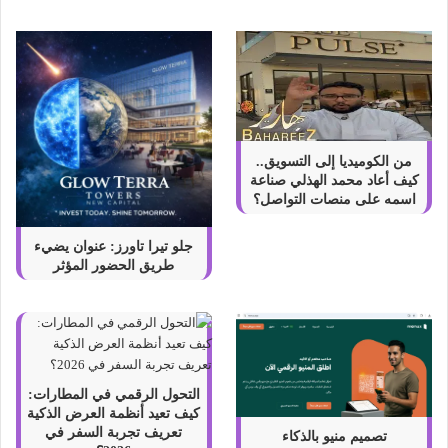
ه
ا
ت
ت
ق
د
م
د
من الكوميديا إلى التسويق..
و
كيف أعاد محمد الهذلي صناعة
ر
اسمه على منصات التواصل؟
ا
ت
جلو تيرا تاورز: عنوان يضيء
ت
طريق الحضور المؤثر
د
ر
ي
ب
ي
ة
التحول الرقمي في المطارات:
م
كيف تعيد أنظمة العرض الذكية
ج
تعريف تجربة السفر في
تصميم منيو بالذكاء