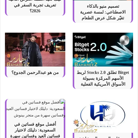
تعريف تجربة السفر في
تصميم منيو بالذكاء
2026؟
الاصطناعي: لمسة عصرية
تغيّر شكل عرض الطعام
Bitget تطلق Stocks 2.0 لربط
من هو عبدالرحمن الجدوع؟
الأسهم المرمّزة بسيولة
الأسواق الأمريكية الفعلية
أفضل موقع فساتين في
السعودية: دليلك لاختيار
فساتين العيد وفساتين سهرة