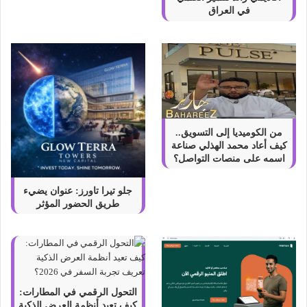
ل
في العراق
غ
ب
ا
ر
ف
ي
ا
ل
من الكوميديا إلى التسويق..
م
كيف أعاد محمد الهذلي صناعة
ن
اسمه على منصات التواصل؟
ز
ل
جلو تيرا تاورز: عنوان يضيء
2
طريق الحضور المؤثر
0
2
2
التحول الرقمي في المطارات:
كيف تعيد أنظمة العرض الذكية