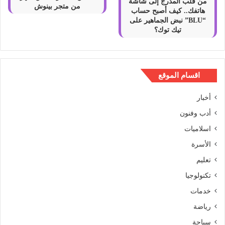
من قلب المدرج إلى شاشة
من متجر بينوش
هاتفك.. كيف أصبح حساب
“BLU” نبض الجماهير على
تيك توك؟
اقسام الموقع
أخبار
أدب وفنون
اسلاميات
الأسرة
تعليم
تكنولوجيا
خدمات
رياضة
سياحة