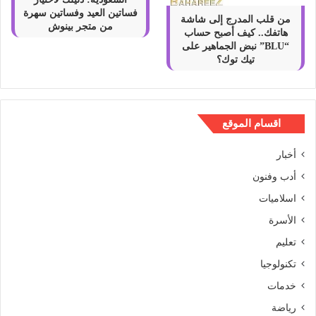
فساتين العيد وفساتين سهرة
من قلب المدرج إلى شاشة
من متجر بينوش
هاتفك.. كيف أصبح حساب
“BLU” نبض الجماهير على
تيك توك؟
اقسام الموقع
أخبار
أدب وفنون
اسلاميات
الأسرة
تعليم
تكنولوجيا
خدمات
رياضة