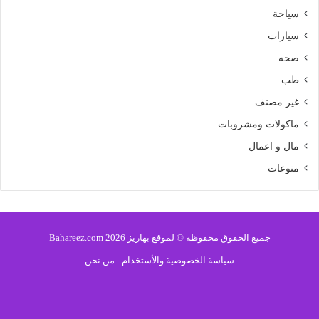
سياحة
سيارات
صحه
طب
غير مصنف
ماكولات ومشروبات
مال و اعمال
منوعات
جميع الحقوق محفوظة © لموقع بهاريز 2026 Bahareez.com
سياسة الخصوصية والأستخدام
من نحن
فيسبوك
تويتر
يوتيوب
انستقرام