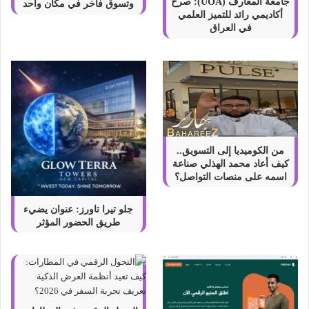
ح
جامعة المعارف (UOA): صرح
وتسوق فاخر في مكان واحد
أكاديمي رائد للتميز العلمي
ي
في العراق
ة
ا
ل
ت
ط
ب
ي
ق
ي
من الكوميديا إلى التسويق..
ة
كيف أعاد محمد الهذلي صناعة
د
اسمه على منصات التواصل؟
ا
خ
جلو تيرا تاورز: عنوان يضيء
ل
طريق الحضور المؤثر
ا
ل
م
ن
ا
ز