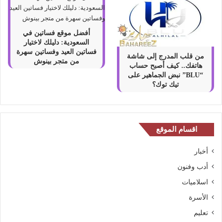
أفضل موقع فساتين في
السعودية: دليلك لاختيار
فساتين العيد وفساتين سهرة
من قلب المدرج إلى شاشة
من متجر بينوش
هاتفك.. كيف أصبح حساب
“BLU” نبض الجماهير على
تيك توك؟
اقسام الموقع
أخبار
أدب وفنون
اسلاميات
الأسرة
تعليم