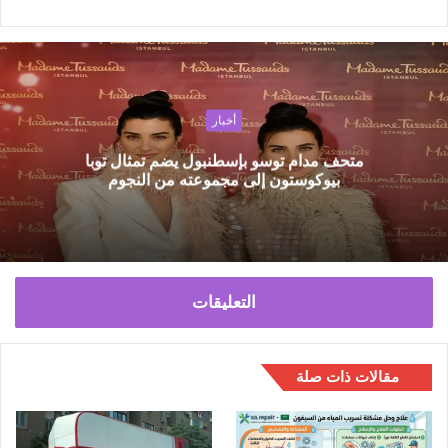
و
ق
ع
ا
ل
أخبار
و
متحف مدام توسو بإسطنبول يضم تمثال توبا
ي
بيوكوستون إلى مجموعته من النجوم
ب
التعليقات
مقالات ذات صلة