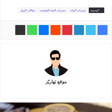
الوسوم
تسربات المياه
تسربات المياه المعتمده
مقالات الزوار
فيسبوك
تويتر
لينكدإن
بينتيريست
‏Reddit
ماسنجر
واتساب
مشاركة عبر البريد
موقع بَهاريّز
م
و
ق
ع