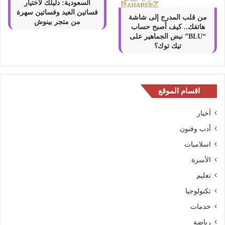
السعودية: دليلك لاختيار
فساتين العيد وفساتين سهرة
من قلب المدرج إلى شاشة
من متجر بينوش
هاتفك.. كيف أصبح حساب
“BLU” نبض الجماهير على
تيك توك؟
اقسام الموقع
أخبار
أدب وفنون
اسلاميات
الأسرة
تعليم
تكنولوجيا
خدمات
رياضة