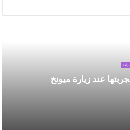
 التالي
ياحة