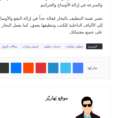
والسرعة في إزالة الأوساخ والجراثيم.
تعتبر تقنية التنظيف بالبخار فعالة جداً في إزالة البقع والأ
إلى الألياف الداخلية للكنب وتنظيفها بعمق، كما يعمل البخار 
على جميع مقتنياتك.
الوسوم
تنظيف مكيفات
خدمات تنظيف
غسيل سيارات
مقالات الزوار
فيسبوك
تويتر
لينكدإن
بينتيريست
‏Reddit
ماسنجر
شاركها
موقع بَهاريّز
م
و