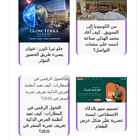
من الكوميديا إلى
التسويق.. كيف أعاد
محمد الهذلي صناعة
اسمه على منصات
جلو تيرا تاورز: عنوان
التواصل؟
يضيء طريق الحضور
المؤثر
التحول الرقمي في
تصميم منيو بالذكاء
المطارات: كيف تعيد
الاصطناعي: لمسة
أنظمة العرض الذكية
عصرية تغيّر شكل عرض
تعريف تجربة السفر في
الطعام
2026؟