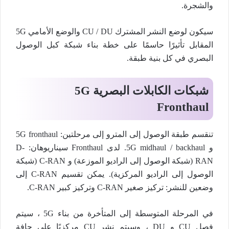
والشجرة.
سيكون لوضع النشر المشترك CU / DU والوضع الأمامي 5G
المقابل تأثيرًا حاسمًا على خطة بناء شبكة كبل الوصول
البصري في كل بنية طبقة.
شبكات الكابلات البصرية 5G
Fronthaul
تنقسم طبقة الوصول إلى المترو إلى مرحلتين: 5G fronthaul
و 5G midhaul / backhaul. لدى Fronthaul سيناريوهان: D-
RAN (شبكة الوصول إلى الراديو الموزعة) و C-RAN (شبكة
الوصول إلى الراديو المركزية). يمكن تقسيم C-RAN إلى
وضعين للنشر: تركيز صغير C-RAN وتركيز كبير C-RAN.
في المرحلة المتوسطة إلى المتأخرة من بناء 5G ، سيتم
فصل CU و DU ، وسيتم نشر CU مركزيًا على حافة