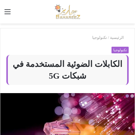
أبحث
الق
في
بَهاريز
الرئيسية
/
تكنولوجيا
تكنولوجيا
الكابلات الضوئية المستخدمة في
شبكات 5G