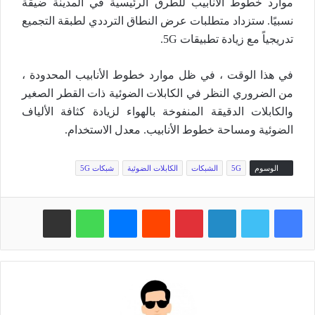
موارد خطوط الأنابيب للطرق الرئيسية في المدينة ضيقة
نسبيًا. ستزداد متطلبات عرض النطاق الترددي لطبقة التجميع
تدريجياً مع زيادة تطبيقات 5G.
في هذا الوقت ، في ظل موارد خطوط الأنابيب المحدودة ،
من الضروري النظر في الكابلات الضوئية ذات القطر الصغير
والكابلات الدقيقة المنفوخة بالهواء لزيادة كثافة الألياف
الضوئية ومساحة خطوط الأنابيب. معدل الاستخدام.
الوسوم
5G
الشبكات
الكابلات الضوئية
شبكات 5G
فيسبوك
تويتر
لينكدإن
بينتيريست
‏Reddit
ماسنجر
واتساب
مشاركة عبر البريد