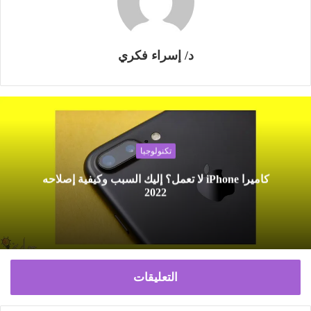
د/ إسراء فكري
تكنولوجيا
كاميرا iPhone لا تعمل؟ إليك السبب وكيفية إصلاحه
2022
التعليقات