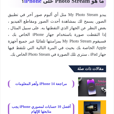
ما هو Photo Stream على
iPhone
؟
يبدو My Photo Stream مثل أي ألبوم صور آخر في تطبيق
الصور. يسمح لك بمشاهدة أحدث الصور ومقاطع الفيديو ،
بغض النظر عن الجهاز الذي التقطتها به. على سبيل المثال ،
إذا التقطت صورة باستخدام جهاز iPhone الخاص بك ،
فسيقوم My Photo Stream بمزامنتها تلقائيًا عبر جميع أجهزة
Apple الخاصة بك بحيث في المرة التالية التي تلتقط فيها
جهاز iPad ، سترى تلك الصورة في Photo Stream الخاص بك.
مقالات ذات صلة
مراجعة iPhone 14 وأهم المعلومات
أفضل 10 حسابات لمصوري iPhone يجب
متابعتها للإلهام