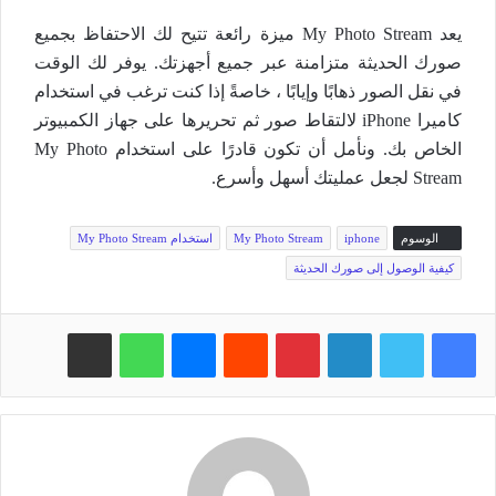
يعد My Photo Stream ميزة رائعة تتيح لك الاحتفاظ بجميع
صورك الحديثة متزامنة عبر جميع أجهزتك. يوفر لك الوقت
في نقل الصور ذهابًا وإيابًا ، خاصةً إذا كنت ترغب في استخدام
كاميرا iPhone لالتقاط صور ثم تحريرها على جهاز الكمبيوتر
الخاص بك. ونأمل أن تكون قادرًا على استخدام My Photo
Stream لجعل عمليتك أسهل وأسرع.
الوسوم
iphone
My Photo Stream
استخدام My Photo Stream
كيفية الوصول إلى صورك الحديثة
فيسبوك
تويتر
لينكدإن
بينتيريست
‏Reddit
ماسنجر
واتساب
مشاركة عبر البريد