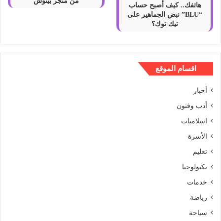
من متجر بينوش
هاتفك.. كيف أصبح حساب
“BLU” نبض الجماهير على
تيك توك؟
اقسام الموقع
أخبار
أدب وفنون
اسلاميات
الأسرة
تعليم
تكنولوجيا
خدمات
رياضة
سياحة