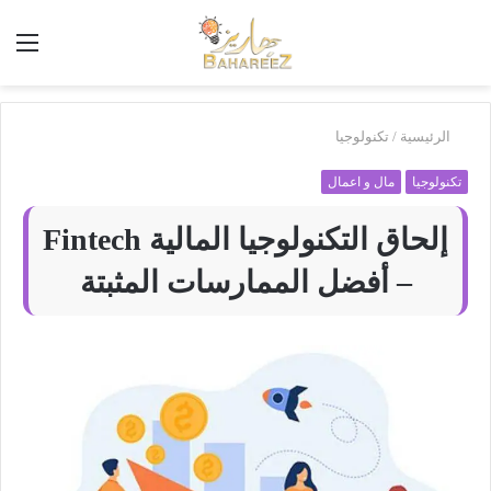
أبحث
الق
في
بَهاريز
الرئيسية
/
تكنولوجيا
تكنولوجيا
مال و اعمال
إلحاق التكنولوجيا المالية Fintech
– أفضل الممارسات المثبتة