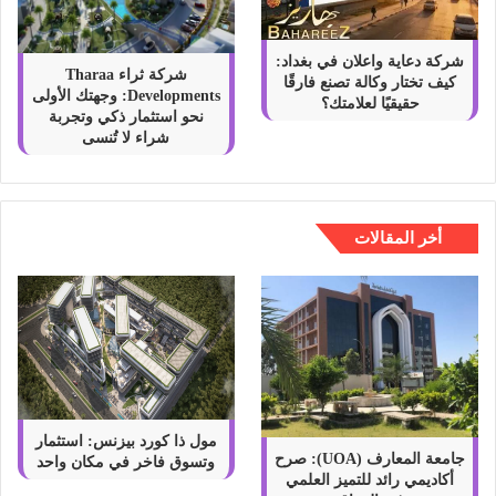
شركة دعاية واعلان في بغداد:
شركة ثراء Tharaa
كيف تختار وكالة تصنع فارقًا
Developments: وجهتك الأولى
حقيقيًا لعلامتك؟
نحو استثمار ذكي وتجربة
شراء لا تُنسى
أخر المقالات
مول ذا كورد بيزنس: استثمار
جامعة المعارف (UOA): صرح
وتسوق فاخر في مكان واحد
أكاديمي رائد للتميز العلمي