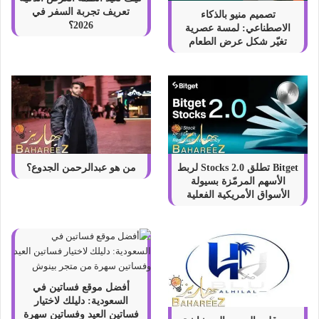
س
تعريف تجربة السفر في
تصميم منيو بالذكاء
ت
2026؟
الاصطناعي: لمسة عصرية
ق
تغيّر شكل عرض الطعام
ر
ا
م
Bitget تطلق Stocks 2.0 لربط
من هو عبدالرحمن الجدوع؟
الأسهم المرمّزة بسيولة
الأسواق الأمريكية الفعلية
أفضل موقع فساتين في
السعودية: دليلك لاختيار
فساتين العيد وفساتين سهرة