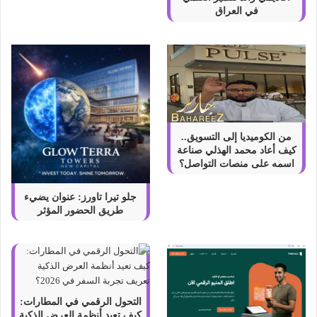
ا
في العراق
ر
ا
ل
أ
س
م
ا
ء
من الكوميديا إلى التسويق..
ا
كيف أعاد محمد الهذلي صناعة
ل
اسمه على منصات التواصل؟
م
م
جلو تيرا تاورز: عنوان يضيء
ي
طريق الحضور المؤثر
ز
ة
ع
ل
ى
إ
التحول الرقمي في المطارات:
ن
كيف تعيد أنظمة العرض الذكية