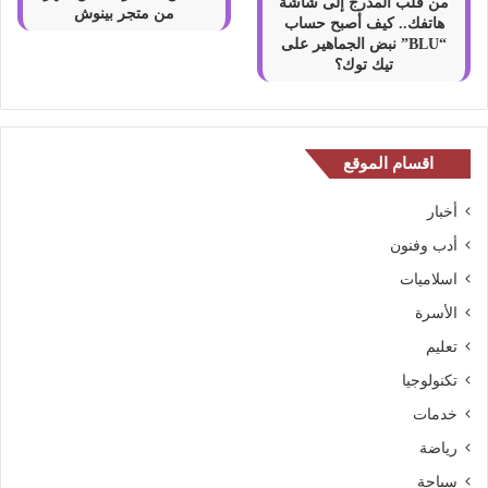
من قلب المدرج إلى شاشة
من متجر بينوش
هاتفك.. كيف أصبح حساب
“BLU” نبض الجماهير على
تيك توك؟
اقسام الموقع
أخبار
أدب وفنون
اسلاميات
الأسرة
تعليم
تكنولوجيا
خدمات
رياضة
سياحة