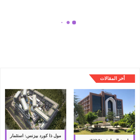
و
ل
ة
إ
ع
د
101 لسهولة إعداد الشبكة المنزلية
ا
د
ا
ل
ش
ب
أخر المقالات
ك
ة
ا
ل
م
ن
ز
ل
ي
مول ذا كورد بيزنس: استثمار