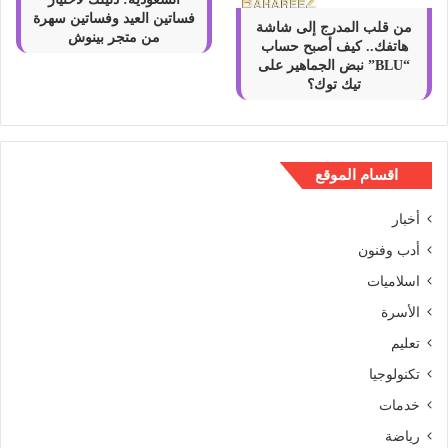
فساتين العيد وفساتين سهرة
من قلب المدرج إلى شاشة
من متجر بينوش
هاتفك.. كيف أصبح حساب
“BLU” نبض الجماهير على
تيك توك؟
اقسام الموقع
أخبار
أدب وفنون
اسلاميات
الأسرة
تعليم
تكنولوجيا
خدمات
رياضة