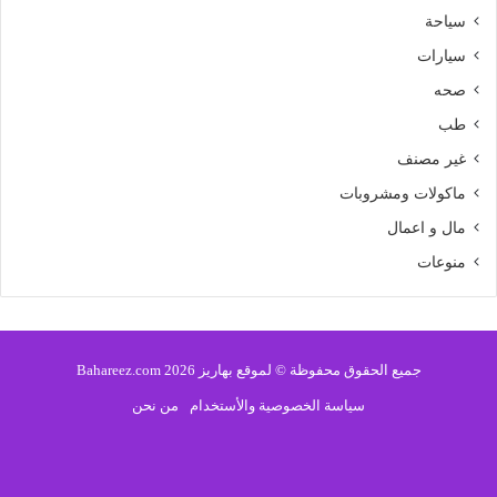
سياحة
سيارات
صحه
طب
غير مصنف
ماكولات ومشروبات
مال و اعمال
منوعات
جميع الحقوق محفوظة © لموقع بهاريز 2026 Bahareez.com
سياسة الخصوصية والأستخدام
من نحن
فيسبوك
تويتر
يوتيوب
انستقرام