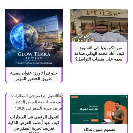
ي
أ
ه
م
خ
ص
ا
ئ
من الكوميديا إلى التسويق..
ص
كيف أعاد محمد الهذلي صناعة
C
اسمه على منصات التواصل؟
a
p
جلو تيرا تاورز: عنوان يضيء
r
طريق الحضور المؤثر
y
l
i
c
a
c
التحول الرقمي في المطارات:
i
كيف تعيد أنظمة العرض الذكية
d
تعريف تجربة السفر في
تصميم منيو بالذكاء