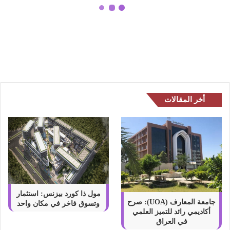
م
ض
أهم فوائد حمض الكابريليك – ما هو
ا
وما هي أهم خصائص Caprylic acid
ل
ك
ا
ب
ر
ي
أخر المقالات
ل
ي
ك
–
م
ا
ه
و
و
مول ذا كورد بيزنس: استثمار
م
جامعة المعارف (UOA): صرح
وتسوق فاخر في مكان واحد
أكاديمي رائد للتميز العلمي
ا
في العراق
ه