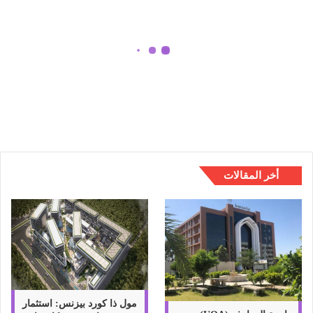
ؤ
ي
ة
ا
ل
تفسير رؤية الشبشب في المنام واهم
ش
اراء علماء التفسير في حلم الشبشب
ب
ش
ب
ف
ي
ا
أخر المقالات
ل
م
ن
ا
م
و
ا
ه
م
مول ذا كورد بيزنس: استثمار