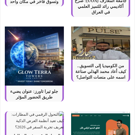
ا
جامعة المعارف (UOA): صرح
وتسوق فاخر في مكان واحد
أكاديمي رائد للتميز العلمي
ر
في العراق
ا
ء
ع
ل
م
ا
ء
ا
ل
من الكوميديا إلى التسويق..
ت
كيف أعاد محمد الهذلي صناعة
ف
اسمه على منصات التواصل؟
س
ي
جلو تيرا تاورز: عنوان يضيء
ر
طريق الحضور المؤثر
ف
ي
ح
ل
م
ا