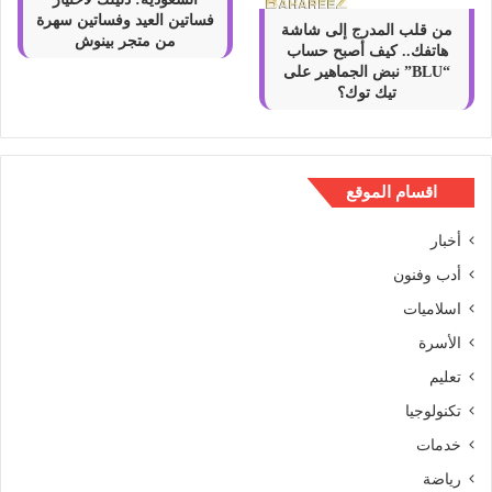
فساتين العيد وفساتين سهرة
من قلب المدرج إلى شاشة
من متجر بينوش
هاتفك.. كيف أصبح حساب
“BLU” نبض الجماهير على
تيك توك؟
اقسام الموقع
أخبار
أدب وفنون
اسلاميات
الأسرة
تعليم
تكنولوجيا
خدمات
رياضة