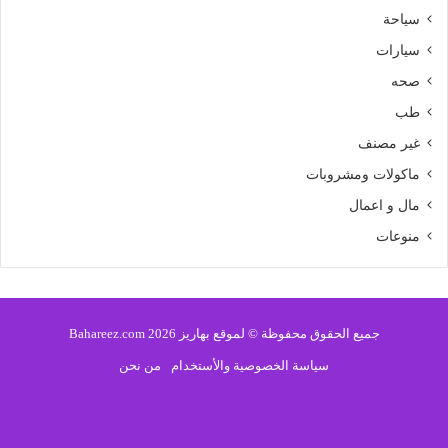
سياحة
سيارات
صحه
طب
غير مصنف
ماكولات ومشروبات
مال و اعمال
منوعات
جميع الحقوق محفوظة © لموقع بهاريز 2026 Bahareez.com
سياسة الخصوصية والأستخدام
من نحن
فيسبوك
تويتر
يوتيوب
انستقرام