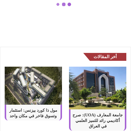
ق
ا
تحميل تطبيق انستقرام الذهبي وجميع
ن
مميزاتة 2022
س
ت
ق
ر
ا
م
أخر المقالات
ا
ل
ذ
ه
ب
ي
و
ج
م
مول ذا كورد بيزنس: استثمار
ي
جامعة المعارف (UOA): صرح
وتسوق فاخر في مكان واحد
أكاديمي رائد للتميز العلمي
ع
في العراق
م