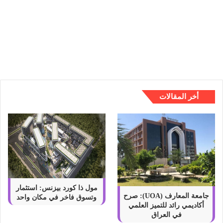
ع
ا
أحدث 6 أنواع البوتوكس المختلفة
ل
وخصائصها بالتفصيل
ب
و
ت
و
ك
س
أخر المقالات
ا
ل
م
خ
ت
ل
ف
ة
و
مول ذا كورد بيزنس: استثمار
خ
جامعة المعارف (UOA): صرح
وتسوق فاخر في مكان واحد
أكاديمي رائد للتميز العلمي
ص
في العراق
ا