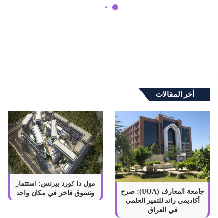
ق
م
بخور استبرق من اصغر علي لأجواء
ن
مثالية وروائح نقية
ا
ص
غ
ر
ع
ل
أخر المقالات
ي
ل
أ
ج
و
ا
ء
م
ث
مول ذا كورد بيزنس: استثمار
ا
جامعة المعارف (UOA): صرح
وتسوق فاخر في مكان واحد
أكاديمي رائد للتميز العلمي
ل
في العراق
ي