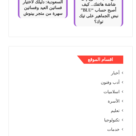
السعودية: دليلك لاختيار
شاشة هاتفك.. كيف
فساتين العيد وفساتين
أصبح حساب “BLU”
سهرة من متجر بينوش
نبض الجماهير على تيك
توك؟
اقسام الموقع
أخبار
أدب وفنون
اسلاميات
الأسرة
تعليم
تكنولوجيا
خدمات