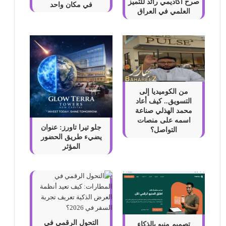
صرح أكاديمي رائد للتميز
في مكان واحد
العلمي في العراق
من الكوميديا إلى
التسويق.. كيف أعاد
محمد الهذلي صناعة
اسمه على منصات
جلو تيرا تاورز: عنوان
التواصل؟
يضيء طريق الحضور
المؤثر
التحول الرقمي في
تصميم منيو بالذكاء