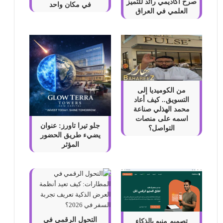
صرح أكاديمي رائد للتميز
في مكان واحد
العلمي في العراق
من الكوميديا إلى
التسويق.. كيف أعاد
محمد الهذلي صناعة
اسمه على منصات
جلو تيرا تاورز: عنوان
التواصل؟
يضيء طريق الحضور
المؤثر
التحول الرقمي في
تصميم منيو بالذكاء