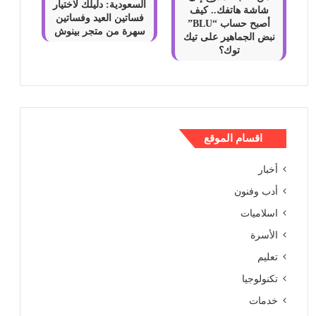
السعودية: دليلك لاختيار
شاشة هاتفك.. كيف
فساتين العيد وفساتين
أصبح حساب “BLU”
سهرة من متجر بينوش
نبض الجماهير على تيك
توك؟
اقسام الموقع
أخبار
أدب وفنون
اسلاميات
الأسرة
تعليم
تكنولوجيا
خدمات